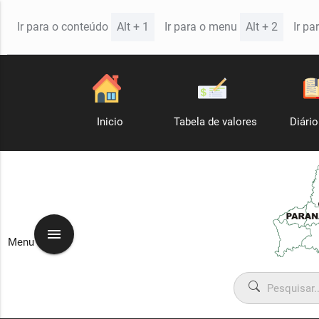
Alt + 1
Alt + 2
Ir para o conteúdo
Ir para o menu
Ir pa
Inicio
Tabela de valores
Diário
menu
Menu