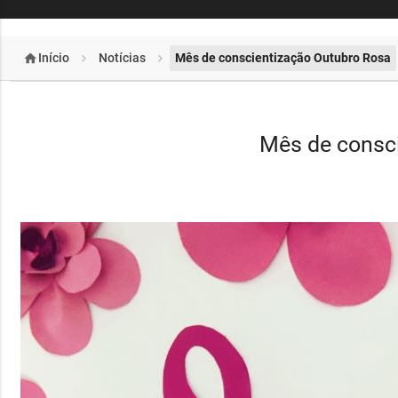
home
chevron_right
chevron_right
Início
Notícias
Mês de conscientização Outubro Rosa
Mês de consc