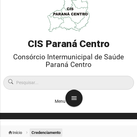
CIS Paraná Centro
Consórcio Intermunicipal de Saúde
Paraná Centro
menu
Menu
home
Início
chevron_right
Credenciamento