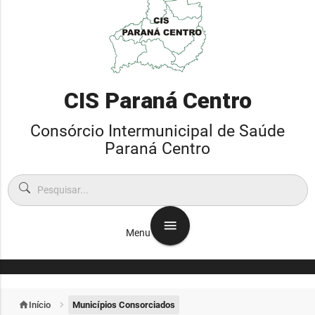
CIS Paraná Centro
Consórcio Intermunicipal de Saúde
Paraná Centro
menu
Menu
home
Início
chevron_right
Municípios Consorciados