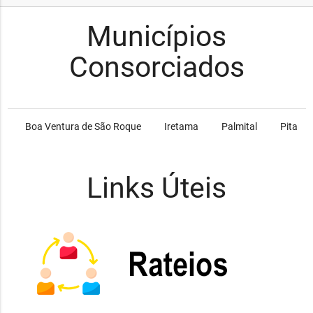
Municípios
Consorciados
Boa Ventura de São Roque
Iretama
Palmital
Pitang
Links Úteis